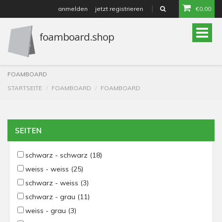
anmelden
jetzt registrieren
€0,00
or
Toggle
naviga
FOAMBOARD
STARTSEITE
FOAMBOARD
FOAMBOARD
SEITEN
schwarz - schwarz
(18)
weiss - weiss
(25)
schwarz - weiss
(3)
schwarz - grau
(11)
weiss - grau
(3)