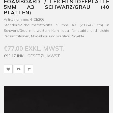
FOAMBOARD / LEICHTSTOFFPLATTE
5MM A3 SCHWARZ/GRAU (40
PLATTEN)
Artikelnummer: 4-CE206
Standard-Schaumstoffplatte 5 mm A3 (29,7x42 cm) in
Schwarz/Grau mit weißem Kern. Ideal für stabile und leichte
Präsentationen, Modellbau und kreative Projekte.
€77,00 EXKL. MWST.
€93,17 INKL. GESETZL. MWST.