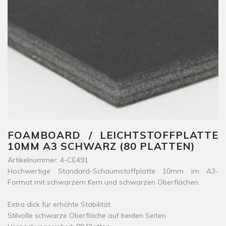
FOAMBOARD / LEICHTSTOFFPLATTE
10MM A3 SCHWARZ (80 PLATTEN)
Artikelnummer: 4-CE491
Hochwertige Standard-Schaumstoffplatte 10mm im A3-
Format mit schwarzem Kern und schwarzen Oberflächen.
Extra dick für erhöhte Stabilität
Stilvolle schwarze Oberfläche auf beiden Seiten