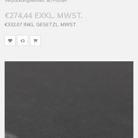
Verpackungseinheit: 80 Platten
€274,44 EXKL. MWST.
€332,07 INKL. GESETZL. MWST.