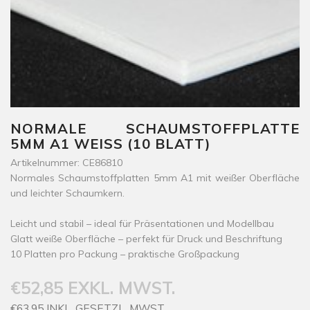
NORMALE SCHAUMSTOFFPLATTE
5MM A1 WEISS (10 BLATT)
Artikelnummer: CE86810
Normales Schaumstoffplatten 5mm A1 mit weißer Oberfläche
und leichter Schaumkern.
Leicht und stabil – ideal für Präsentationen und Modellbau
Glatt weiße Oberfläche – perfekt für Druck und Beschriftung
10 Platten pro Packung – praktische Großpackung
€52,85 EXKL. MWST.
€63,95 INKL. GESETZL. MWST.