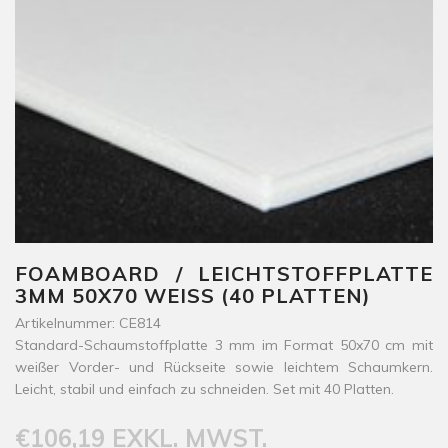
FOAMBOARD / LEICHTSTOFFPLATTE
3MM 50X70 WEISS (40 PLATTEN)
Artikelnummer: CE814
Standard-Schaumstoffplatte 3 mm im Format 50x70 cm mit
weißer Vorder- und Rückseite sowie leichtem Schaumkern.
Leicht, stabil und einfach zu schneiden. Set mit 40 Platten.
€106,19 EXKL. MWST.