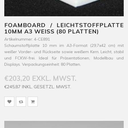
FOAMBOARD / LEICHTSTOFFPLATTE
10MM A3 WEISS (80 PLATTEN)
Artikelnummer: 4-CE891
Schaumstoffplatte 10 mm im A3-Format (29,7x42 cm) mit
weißer Vorder- und Rückseite sowie weißem Kern. Leicht, stabil
und FCKW-frei. Ideal für Präsentationen, Modellbau und
Displays. Verpackungseinheit: 80 Platten.
€203,20 EXKL. MWST.
€245,87 INKL. GESETZL. MWST.