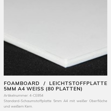
FOAMBOARD / LEICHTSTOFFPLATTE
5MM A4 WEISS (80 PLATTEN)
Artikelnummer: 4-CE854
Standard-Schaumstoffplatte 5mm A4 mit weißer Oberfläche
und weißem Kern.