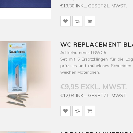
€19,30 INKL. GESETZL. MWST.
WC REPLACEMENT BLA
Artikelnummer: LGWC5
Set mit 5 Ersatzklingen für die 
präzises und müheloses Schneiden
weichen Materialien.
€9,95 EXKL. MWST.
€12,04 INKL. GESETZL. MWST.