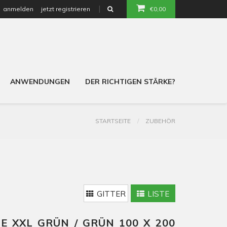
anmelden
jetzt registrieren
€0,00
or
ANWENDUNGEN
DER RICHTIGEN STÄRKE?
STARTSEITE
ZUBEHÖR
GITTER
LISTE
 XXL GRÜN / GRÜN 100 X 200