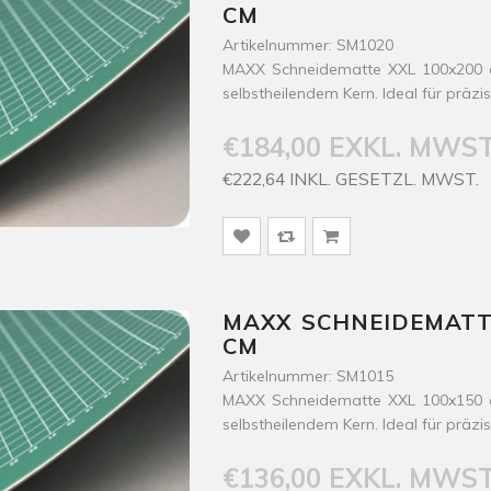
CM
Artikelnummer: SM1020
MAXX Schneidematte XXL 100x200 c
selbstheilendem Kern. Ideal für präzi
€184,00 EXKL. MWST
€222,64 INKL. GESETZL. MWST.
MAXX SCHNEIDEMATTE
CM
Artikelnummer: SM1015
MAXX Schneidematte XXL 100x150 c
selbstheilendem Kern. Ideal für präzi
€136,00 EXKL. MWST