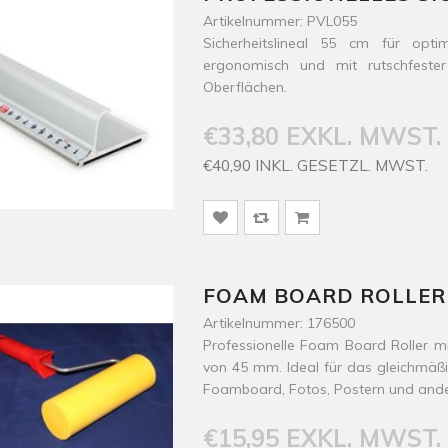
Artikelnummer: PVL055
Sicherheitslineal 55 cm für opt
ergonomisch und mit rutschfester
Oberflächen.
€33,80 EXKL. MWST.
€40,90 INKL. GESETZL. MWST.
FOAM BOARD ROLLER
Artikelnummer: 176500
Professionelle Foam Board Roller m
von 45 mm. Ideal für das gleichmäß
Foamboard, Fotos, Postern und and
€15,95 EXKL. MWST.