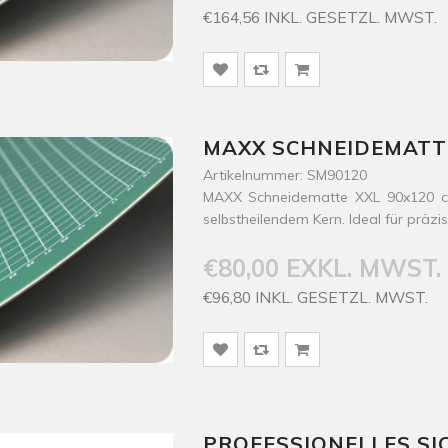
€164,56 INKL. GESETZL. MWST.
MAXX SCHNEIDEMATTE 
Artikelnummer: SM90120
MAXX Schneidematte XXL 90x120 cm
selbstheilendem Kern. Ideal für präzi
€80,00 EXKL. MWST.
€96,80 INKL. GESETZL. MWST.
PROFESSIONELLES SI