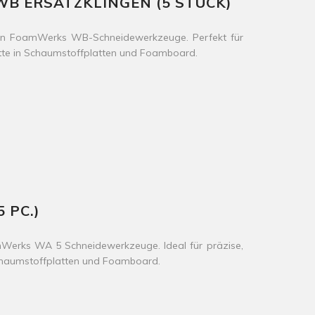
B ERSATZKLINGEN (5 STÜCK)
ogan FoamWerks WB-Schneidewerkzeuge. Perfekt für
tte in Schaumstoffplatten und Foamboard.
 PC.)
amWerks WA 5 Schneidewerkzeuge. Ideal für präzise,
chaumstoffplatten und Foamboard.