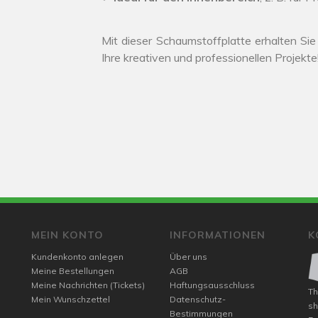
Mit dieser Schaumstoffplatte erhalten Si
Ihre kreativen und professionellen Projekte
MEIN KONTO
INFORMATIONEN
K
Kundenkonto anlegen
Über uns
Meine Bestellungen
AGB
Meine Nachrichten (Tickets)
Haftungsausschluss
Th
Mein Wunschzettel
Datenschutz-
sh
Bestimmungen