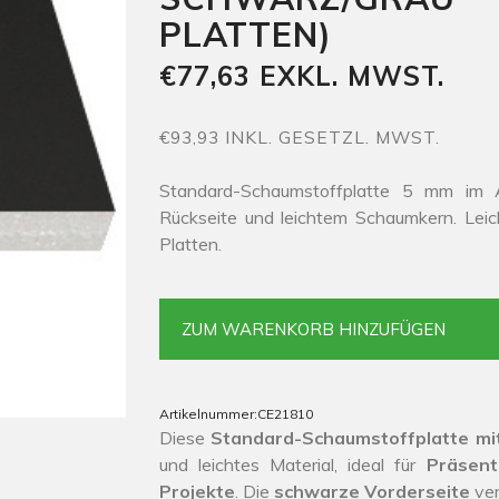
PLATTEN)
€77,63 EXKL. MWST.
€93,93 INKL. GESETZL. MWST.
Standard-Schaumstoffplatte 5 mm im A
Rückseite und leichtem Schaumkern. Leich
Platten.
ZUM WARENKORB HINZUFÜGEN
Artikelnummer:
CE21810
Diese
Standard-Schaumstoffplatte mi
und leichtes Material, ideal für
Präsent
Projekte
. Die
schwarze Vorderseite
ver