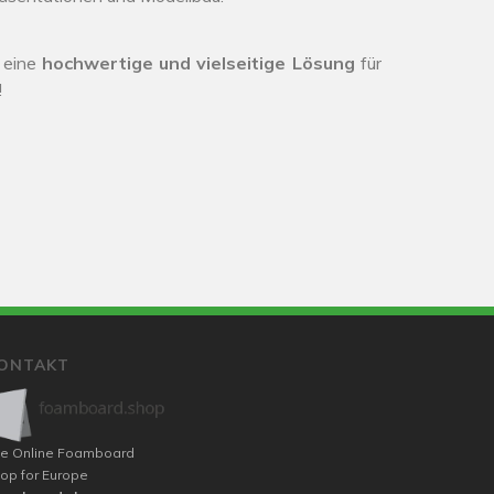
e eine
hochwertige und vielseitige Lösung
für
!
ONTAKT
e Online Foamboard
op for Europe