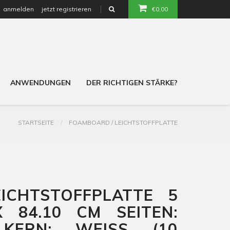
anmelden
jetzt registrieren
€0,00
or
ANWENDUNGEN
DER RICHTIGEN STÄRKE?
STARTSEITE
FOAMBOARD / LEICHTSTOFFPLATTE
ICHTSTOFFPLATTE 5
X 84.10 CM SEITEN:
KERN: WEISS (10