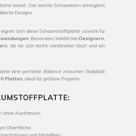
äche bietet. Der leichte Schaumkern ermöglicht
llierte Designs.
ur eignet sich diese Schaumstoffplatte sowohl für
 Anwendungen
. Besonders beliebt bei
Designern,
ern
, da sie sich leicht verarbeiten lässt und ein
latte eine perfekte Balance zwischen Stabilität
0 Platten
, ideal für größere Projekte.
AUMSTOFFPLATTE:
n ohne Ausfransen.
ze Oberfläche.
 Präsentationen und Modellbau.