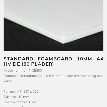
STANDARD FOAMBOARD 10MM A4
HVIDE (80 PLADER)
Artikelnummer: 4-CE890
Standard skumplade A4, 10 mm med hvide overflader og hvid
kerne.
Format: A4 (297 x 210 mm)
Tykkelse: 10 mm
Overfladefarve: Hvid