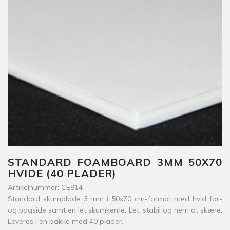
STANDARD FOAMBOARD 3MM 50X70
HVIDE (40 PLADER)
Artikelnummer: CE814
Standard skumplade 3 mm i 50x70 cm-format med hvid for-
og bagside samt en let skumkerne. Let, stabil og nem at skære.
Leveres i en pakke med 40 plader.