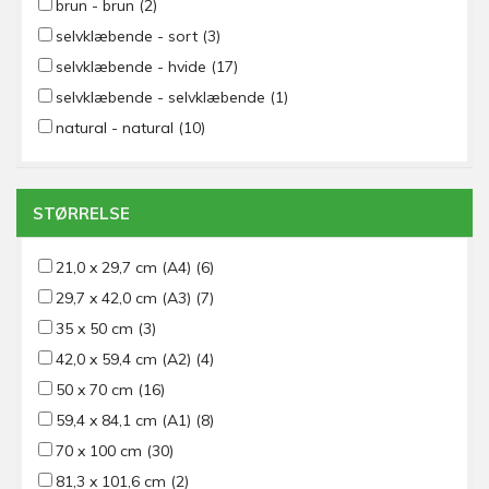
brun - brun
(2)
selvklæbende - sort
(3)
selvklæbende - hvide
(17)
selvklæbende - selvklæbende
(1)
natural - natural
(10)
STØRRELSE
21,0 x 29,7 cm (A4)
(6)
29,7 x 42,0 cm (A3)
(7)
35 x 50 cm
(3)
42,0 x 59,4 cm (A2)
(4)
50 x 70 cm
(16)
59,4 x 84,1 cm (A1)
(8)
70 x 100 cm
(30)
81,3 x 101,6 cm
(2)