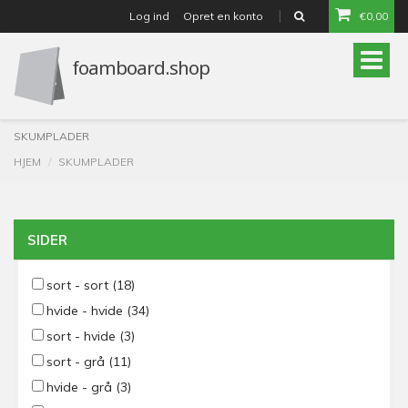
Log ind
Opret en konto
€0,00
or
Toggle
naviga
SKUMPLADER
HJEM
SKUMPLADER
SIDER
sort - sort
(18)
hvide - hvide
(34)
sort - hvide
(3)
sort - grå
(11)
hvide - grå
(3)