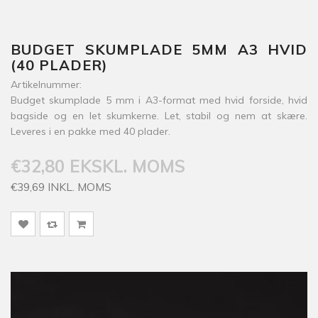
BUDGET SKUMPLADE 5MM A3 HVID
(40 PLADER)
Artikelnummer:
Budget skumplade 5 mm i A3-format med hvid forside, hvid
bagside og en let skumkerne. Let, stabil og nem at skære.
Leveres i en pakke med 40 plader.
€32,80 EKSKL. MOMS
€39,69 INKL. MOMS