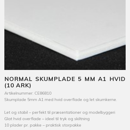
NORMAL SKUMPLADE 5 MM A1 HVID
(10 ARK)
Artikelnummer: CE86810
Skumplade 5mm A1 med hvid overflade og let skumkerne.
Let og stabil – perfekt til præsentationer og modelbyggeri
Glat hvid overflade – ideel til tryk og skiltning
10 plader pr. pakke – praktisk storpakke