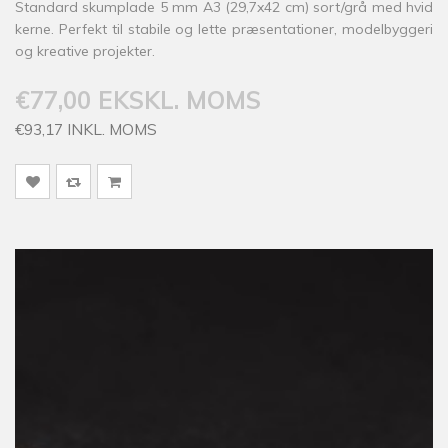
Standard skumplade 5 mm A3 (29,7x42 cm) sort/grå med hvid
kerne. Perfekt til stabile og lette præsentationer, modelbyggeri
og kreative projekter.
€77,00 EKSKL. MOMS
€93,17 INKL. MOMS