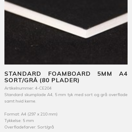
STANDARD FOAMBOARD 5MM A4
SORT/GRÅ (80 PLADER)
Artikelnummer: 4-CE204
Standard skumplade A4, 5 mm tyk med sort og grå overflade
samt hvid kerne.
Format: A4 (297 x 210 mm)
Tykkelse: 5 mm
Overfladefarver: Sort/grå