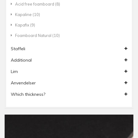
Acid free foamboard
(8)
Kapaline
(10)
Kapafix
(9)
Foamboard Natural
(10)
Staffeli
Additional
Lim
Anvendelser
Which thickness?