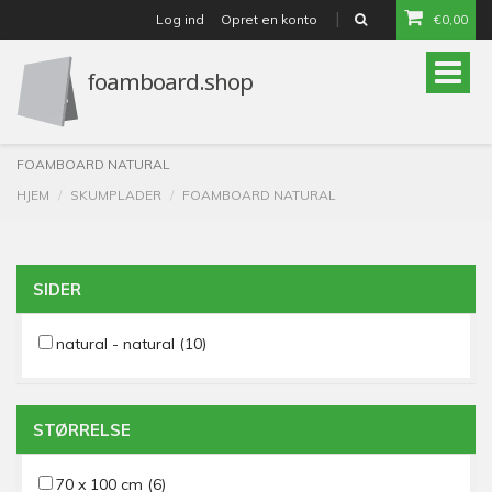
Log ind
Opret en konto
€0,00
or
Toggle
naviga
FOAMBOARD NATURAL
HJEM
SKUMPLADER
FOAMBOARD NATURAL
SIDER
natural - natural
(10)
STØRRELSE
70 x 100 cm
(6)