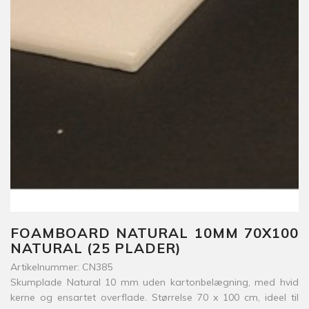
FOAMBOARD NATURAL 10MM 70X100
NATURAL (25 PLADER)
Artikelnummer: CN385
Skumplade Natural 10 mm uden kartonbelægning, med hvid
kerne og ensartet overflade. Størrelse 70 x 100 cm, ideel til