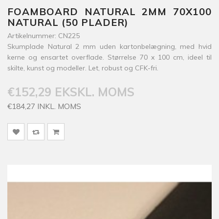
FOAMBOARD NATURAL 2MM 70X100
NATURAL (50 PLADER)
Artikelnummer: CN225
Skumplade Natural 2 mm uden kartonbelægning, med hvid
kerne og ensartet overflade. Størrelse 70 x 100 cm, ideel til
skilte, kunst og modeller. Let, robust og CFK-fri.
€152,29 EKSKL. MOMS
€184,27 INKL. MOMS