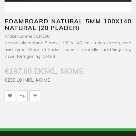
FOAMBOARD NATURAL 5MM 100X140
NATURAL (20 PLADER)
Artikelnummer: CN380
Natural skumplade 5 mm – 100 x 140 cm – uden karton, med
hvid kerne. Store, rå flader – ideel til modeller, udstillinger og
visuel formgivning. CFK-fri.
€197,60 EKSKL. MOMS
€239,10 INKL. MOMS