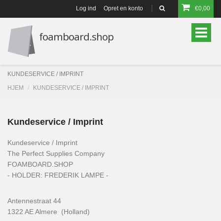
Log ind
Opret en konto
€0,00
or
Toggle
navigat
KUNDESERVICE / IMPRINT
HJEM
KUNDESERVICE / IMPRINT
Kundeservice / Imprint
Kundeservice / Imprint
The Perfect Supplies Company
FOAMBOARD.SHOP
- HOLDER: FREDERIK LAMPE -
Antennestraat 44
1322 AE Almere (Holland)