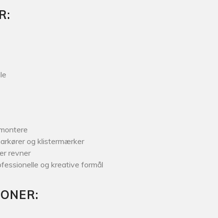
R:
le
 montere
 markører og klistermærker
er revner
ofessionelle og kreative formål
IONER: