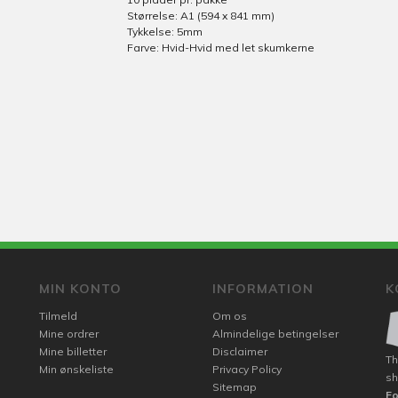
Størrelse: A1 (594 x 841 mm)
Tykkelse: 5mm
Farve: Hvid-Hvid med let skumkerne
MIN KONTO
INFORMATION
K
Tilmeld
Om os
Mine ordrer
Almindelige betingelser
Mine billetter
Disclaimer
Th
Min ønskeliste
Privacy Policy
sh
Sitemap
F