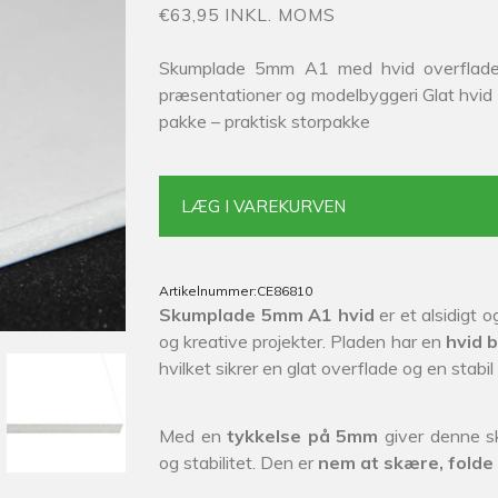
€63,95 INKL. MOMS
Skumplade 5mm A1 med hvid overflade o
præsentationer og modelbyggeri Glat hvid ove
pakke – praktisk storpakke
LÆG I VAREKURVEN
Artikelnummer:
CE86810
Skumplade 5mm A1 hvid
er et alsidigt o
og kreative projekter. Pladen har en
hvid 
hvilket sikrer en glat overflade og en stabil 
Med en
tykkelse på 5mm
giver denne sk
og stabilitet. Den er
nem at skære, folde