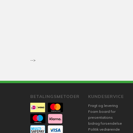
-->
BETALINGSMETODER
KUNDESERVICE
Fragt og levering
Foam board for
presentations
bidrag forsendelse
Politik vedrørende