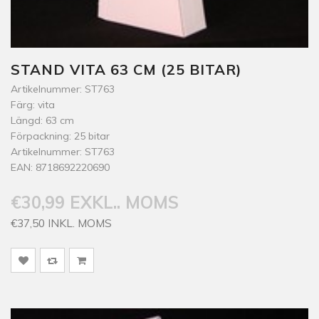
STAND VITA 63 CM (25 BITAR)
Artikelnummer: ST763
Färg: vita
Längd: 63 cm
Förpackning: 25 bitar
Artikelnummer: ST763
EAN: 8718692220690
€30,99 EXKL.. MOMS
€37,50 INKL. MOMS