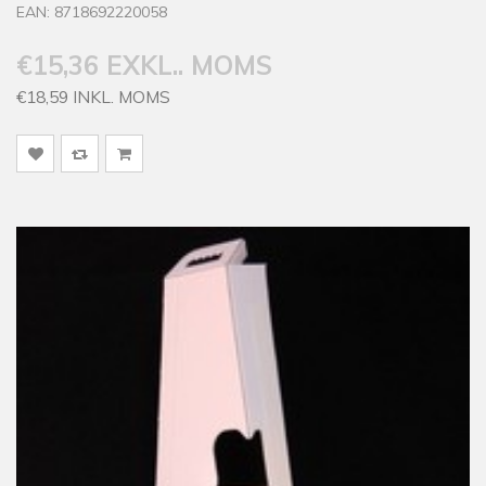
EAN: 8718692220058
€15,36 EXKL.. MOMS
€18,59 INKL. MOMS