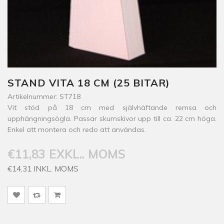
STAND VITA 18 CM (25 BITAR)
Artikelnummer: ST718
Vit stöd på 18 cm med självhäftande remsa och
upphängningsögla. Passar skumskivor upp till ca. 22 cm höga.
Enkel att montera och redo att användas.
€11,83 EXKL.. MOMS
€14,31 INKL. MOMS