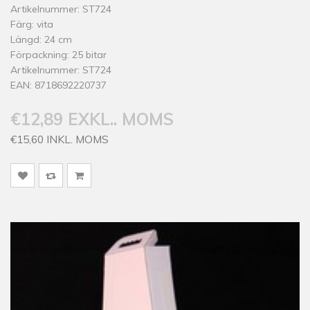
Artikelnummer: ST724
Färg: vita
Längd: 24 cm
Förpackning: 25 bitar
Artikelnummer: ST724
EAN: 8718692220737
€12,89 EXKL.. MOMS
€15,60 INKL. MOMS