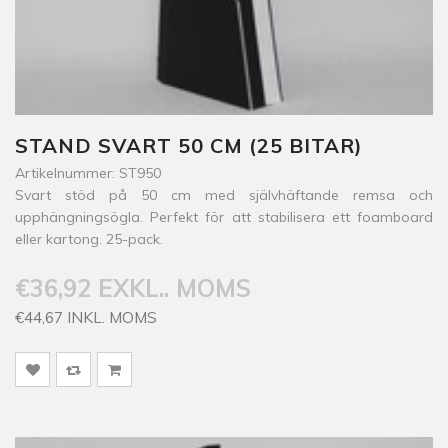
STAND SVART 50 CM (25 BITAR)
Artikelnummer: ST950
Svart stöd på 50 cm med självhäftande remsa och
upphängningsögla. Perfekt för att stabilisera ett foamboard
eller kartong. 25-pack.
€36,92 EXKL.. MOMS
€44,67 INKL. MOMS