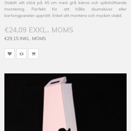
Stabilt vitt stöd på 45 cm med grå kärna och självhäftande
montering. Perfekt för att hålla skumskivor eller
kartongpaneler upprätt. Enkel att montera och mycket stabil.
€24,09 EXKL.. MOMS
€29,15 INKL. MOMS