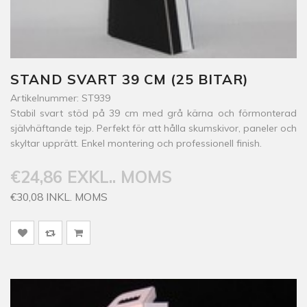
STAND SVART 39 CM (25 BITAR)
Artikelnummer: ST939
Stabil svart stöd på 39 cm med grå kärna och förmonterad
självhäftande tejp. Perfekt för att hålla skumskivor, paneler och
skyltar upprätt. Enkel montering och professionell finish.
€24,86 EXKL.. MOMS
€30,08 INKL. MOMS