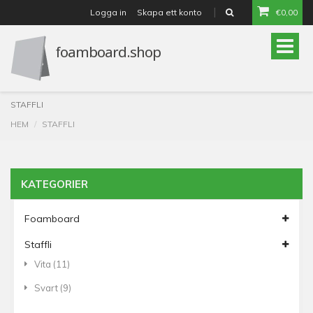
Logga in
Skapa ett konto
€0,00
or
Toggle
naviga
STAFFLI
HEM
STAFFLI
KATEGORIER
Foamboard
Staffli
Vita
(11)
Svart
(9)