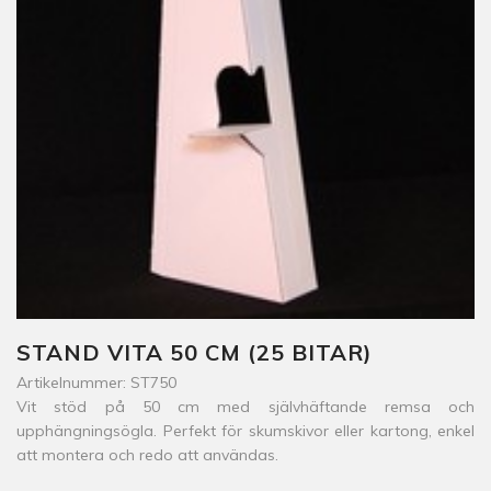
STAND VITA 50 CM (25 BITAR)
Artikelnummer: ST750
Vit stöd på 50 cm med självhäftande remsa och
upphängningsögla. Perfekt för skumskivor eller kartong, enkel
att montera och redo att användas.