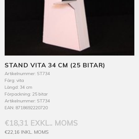
STAND VITA 34 CM (25 BITAR)
Artikelnummer: ST734
Färg: vita
Längd: 34 cm
Förpackning: 25 bitar
Artikelnummer: ST734
EAN: 8718692220720
€18,31 EXKL.. MOMS
€22,16 INKL. MOMS