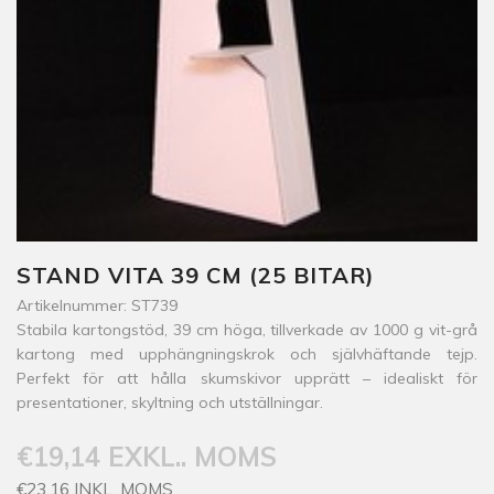
STAND VITA 39 CM (25 BITAR)
Artikelnummer: ST739
Stabila kartongstöd, 39 cm höga, tillverkade av 1000 g vit-grå
kartong med upphängningskrok och självhäftande tejp.
Perfekt för att hålla skumskivor upprätt – idealiskt för
presentationer, skyltning och utställningar.
€19,14 EXKL.. MOMS
€23,16 INKL. MOMS