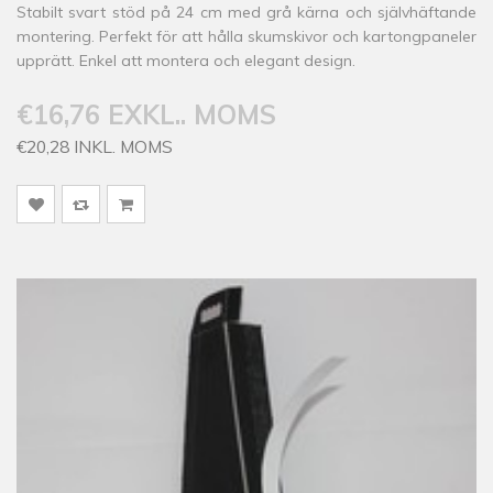
Stabilt svart stöd på 24 cm med grå kärna och självhäftande
montering. Perfekt för att hålla skumskivor och kartongpaneler
upprätt. Enkel att montera och elegant design.
€16,76 EXKL.. MOMS
€20,28 INKL. MOMS