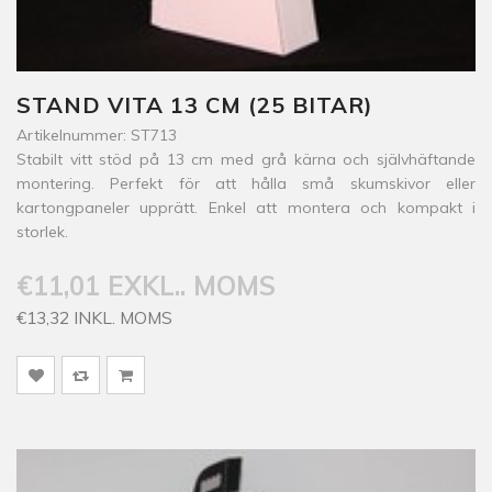
STAND VITA 13 CM (25 BITAR)
Artikelnummer: ST713
Stabilt vitt stöd på 13 cm med grå kärna och självhäftande
montering. Perfekt för att hålla små skumskivor eller
kartongpaneler upprätt. Enkel att montera och kompakt i
storlek.
€11,01 EXKL.. MOMS
€13,32 INKL. MOMS