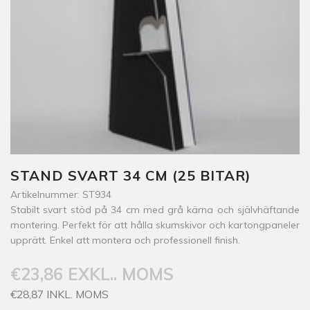
STAND SVART 34 CM (25 BITAR)
Artikelnummer: ST934
Stabilt svart stöd på 34 cm med grå kärna och självhäftande
montering. Perfekt för att hålla skumskivor och kartongpaneler
upprätt. Enkel att montera och professionell finish.
€23,86 EXKL.. MOMS
€28,87 INKL. MOMS