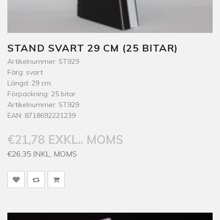
STAND SVART 29 CM (25 BITAR)
Artikelnummer: ST929
Färg: svart
Längd: 29 cm
Förpackning: 25 bitar
Artikelnummer: ST929
EAN: 8718692221239
€21,78 EXKL.. MOMS
€26,35 INKL. MOMS