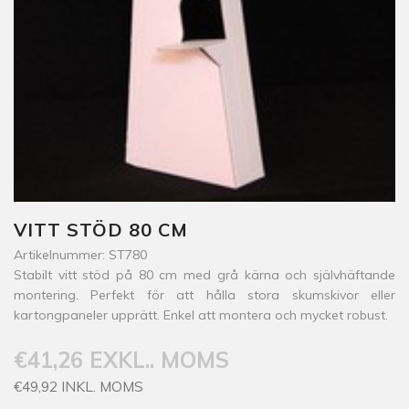
VITT STÖD 80 CM
Artikelnummer: ST780
Stabilt vitt stöd på 80 cm med grå kärna och självhäftande
montering. Perfekt för att hålla stora skumskivor eller
kartongpaneler upprätt. Enkel att montera och mycket robust.
€41,26 EXKL.. MOMS
€49,92 INKL. MOMS