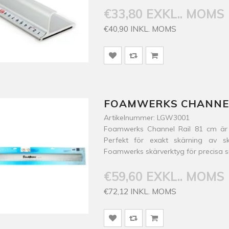
€33,80 EXKL.. MOMS
€40,90 INKL. MOMS
FOAMWERKS CHANNEL
Artikelnummer: LGW3001
Foamwerks Channel Rail 81 cm är en
Perfekt för exakt skärning av s
Foamwerks skärverktyg för precisa sn
€59,60 EXKL.. MOMS
€72,12 INKL. MOMS