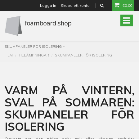
Logga in
Skapa ett konto
€0,00
or
Toggle
naviga
SKUMPANELER FÖR ISOLERING –
HEM
TILLÄMPNINGAR
SKUMPANELER FÖR ISOLERING
VARM PÅ VINTERN,
SVAL PÅ SOMMAREN:
SKUMPANELER FÖR
ISOLERING