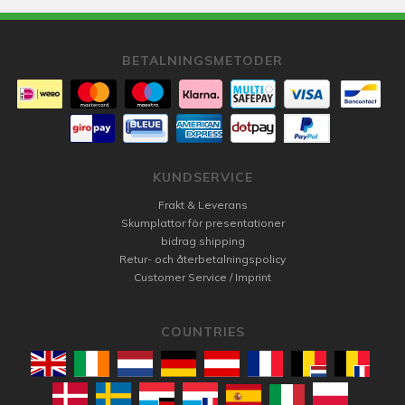
BETALNINGSMETODER
KUNDSERVICE
Frakt & Leverans
Skumplattor för presentationer
bidrag shipping
Retur- och återbetalningspolicy
Customer Service / Imprint
COUNTRIES