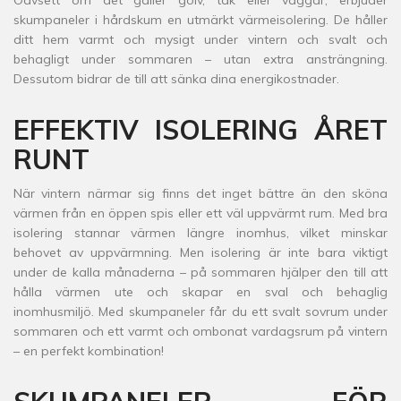
Oavsett om det gäller golv, tak eller väggar, erbjuder
skumpaneler i hårdskum en utmärkt värmeisolering. De håller
ditt hem varmt och mysigt under vintern och svalt och
behagligt under sommaren – utan extra ansträngning.
Dessutom bidrar de till att sänka dina energikostnader.
EFFEKTIV ISOLERING ÅRET
RUNT
När vintern närmar sig finns det inget bättre än den sköna
värmen från en öppen spis eller ett väl uppvärmt rum. Med bra
isolering stannar värmen längre inomhus, vilket minskar
behovet av uppvärmning. Men isolering är inte bara viktigt
under de kalla månaderna – på sommaren hjälper den till att
hålla värmen ute och skapar en sval och behaglig
inomhusmiljö. Med skumpaneler får du ett svalt sovrum under
sommaren och ett varmt och ombonat vardagsrum på vintern
– en perfekt kombination!