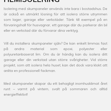
Isolering med skumpaneler används inte bara i bostadshus. De
är också en utmärkt lösning för att isolera större utrymmen
som lager, garage eller verkstäder. Tänk till exempel på en
förvaringshall för husvagnar, ett garage där du parkerar din bil
eller en verkstad där du förvarar dina verktyg.
Vill du installera skumpaneler själv? De kan enkelt limmas fast
på andra material som epoxi, polyester eller
polyuretanbaserat lim. Om du är händig kan du isolera ditt
garage eller din verkstad utan större svårigheter. Vid större
projekt, som att isolera hela huset, kan det dock vara klokt att
anlita en professionell fackman.
Med skumpaneler skapar du ett behagligt inomhusklimat året
runt – varmt på vintern, svalt på sommaren och alltid
energieffektivt!