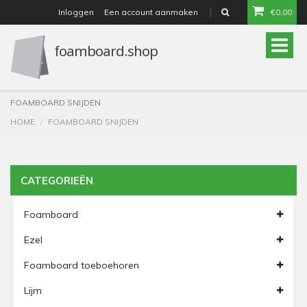
Inloggen
Een account aanmaken
€0,00
or
Toggle
naviga
FOAMBOARD SNIJDEN
HOME
FOAMBOARD SNIJDEN
CATEGORIEËN
Foamboard
Ezel
Foamboard toeboehoren
Lijm