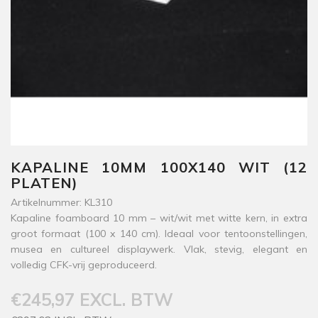
KAPALINE 10MM 100X140 WIT (12
PLATEN)
Artikelnummer: KL310
Kapaline foamboard 10 mm – wit/wit met witte kern, in extra
groot formaat (100 x 140 cm). Ideaal voor tentoonstellingen,
musea en cultureel displaywerk. Vlak, stevig, elegant en
volledig CFK-vrij geproduceerd.
€245,97 EXCL. BTW