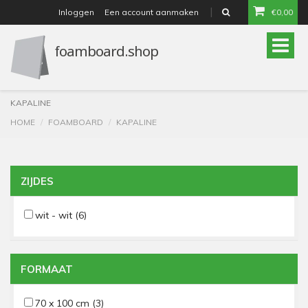
Inloggen
Een account aanmaken
€0,00
or
Toggle
naviga
KAPALINE
HOME
FOAMBOARD
KAPALINE
ZIJDES
wit - wit
(6)
FORMAAT
70 x 100 cm
(3)