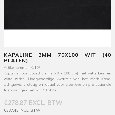
KAPALINE 3MM 70X100 WIT (40
PLATEN)
Artikelnummer: KL107
Kapaline foamboard 3 mm (70 x 100 cm) met witte kern en
witte zijdes. Hoogwaardige kwaliteit van het merk Kapa.
Lichtgewicht, stevig en ideaal voor creatieve en professionele
toepassingen. Set van 40 platen.
€278,87 EXCL. BTW
€337,43 INCL. BTW