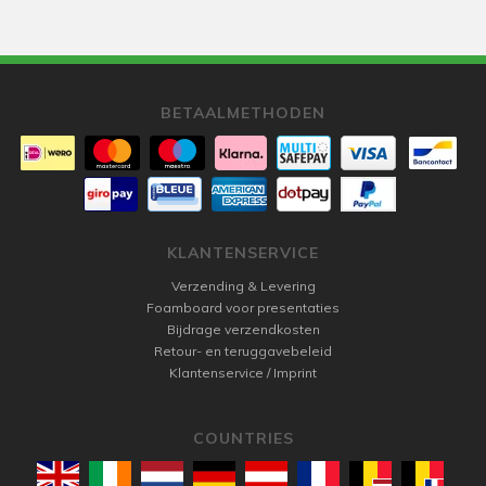
BETAALMETHODEN
KLANTENSERVICE
Verzending & Levering
Foamboard voor presentaties
Bijdrage verzendkosten
Retour- en teruggavebeleid
Klantenservice / Imprint
COUNTRIES