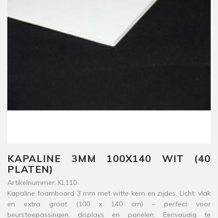
KAPALINE 3MM 100X140 WIT (40
PLATEN)
Artikelnummer: KL110
Kapaline foamboard 3 mm met witte kern en zijdes. Licht, vlak
en extra groot (100 x 140 cm) – perfect voor
beurstoepassingen, displays en panelen. Eenvoudig te