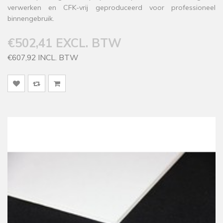
verwerken en CFK-vrij geproduceerd voor professioneel
binnengebruik.
€502,41 EXCL. BTW
€607,92 INCL. BTW