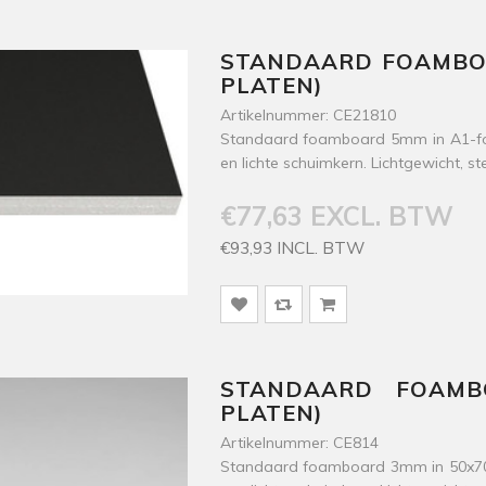
STANDAARD FOAMBOA
PLATEN)
Artikelnummer: CE21810
Standaard foamboard 5mm in A1-form
en lichte schuimkern. Lichtgewicht, st
€77,63 EXCL. BTW
€93,93 INCL. BTW
STANDAARD FOAMB
PLATEN)
Artikelnummer: CE814
Standaard foamboard 3mm in 50x70 