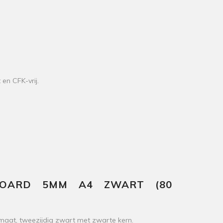
 en CFK-vrij.
BOARD 5MM A4 ZWART (80
at, tweezijdig zwart met zwarte kern.