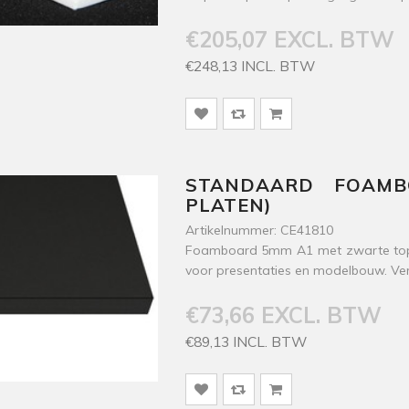
€205,07 EXCL. BTW
€248,13 INCL. BTW
STANDAARD FOAM
PLATEN)
Artikelnummer: CE41810
Foamboard 5mm A1 met zwarte toplaa
voor presentaties en modelbouw. Ver
€73,66 EXCL. BTW
€89,13 INCL. BTW