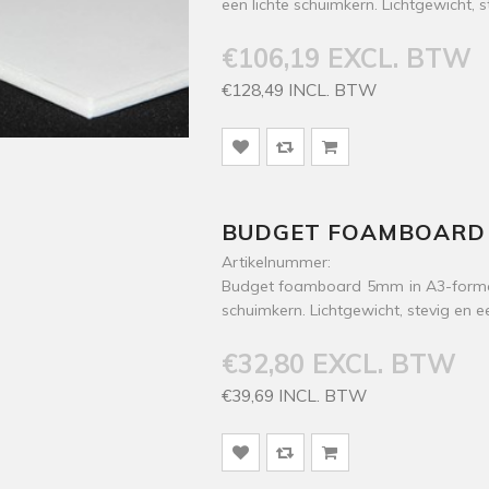
een lichte schuimkern. Lichtgewicht, 
€106,19 EXCL. BTW
€128,49 INCL. BTW
BUDGET FOAMBOARD 5
Artikelnummer:
Budget foamboard 5mm in A3-formaat
schuimkern. Lichtgewicht, stevig en e
€32,80 EXCL. BTW
€39,69 INCL. BTW