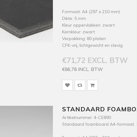
Formaat: A4 (297 x 210 mm)
Dikte: 5 mm
Kleur oppervlakken: zwart
Kernkleur: zwart
Verpakking: 80 platen
CFK-vrij, lichtgewicht en stevig.
€71,72 EXCL. BTW
€86,78 INCL. BTW
STANDAARD FOAMBOA
Artikelnummer: 4-CE890
Standaard foamboard A4-formaat, 10