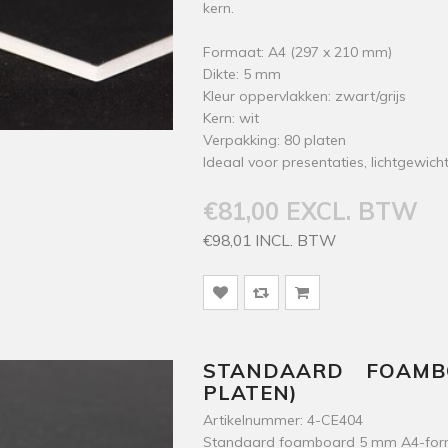
kern.
Formaat: A4 (297 x 210 mm)
Dikte: 5 mm
Kleur oppervlakken: zwart/grijs
Kern: wit
Verpakking: 80 platen
Ideaal voor presentaties, lichtgewicht
€81,00 EXCL. BTW
€98,01 INCL. BTW
STANDAARD FOAM
PLATEN)
Artikelnummer: 4-CE404
Standaard foamboard 5 mm A4-forma