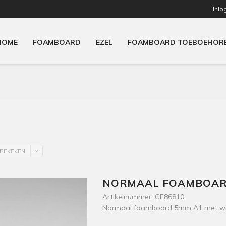
Inlo
HOME
FOAMBOARD
EZEL
FOAMBOARD TOEBOEHOR
BEKEKEN
NORMAAL FOAMBOARD 
Artikelnummer: CE86810
Normaal foamboard 5mm A1 met witte