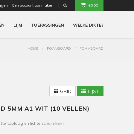
ggen
Een account aanmaken
€0,00
or
EN
LIJM
TOEPASSINGEN
WELKE DIKTE?
HOME
FOAMBOARD
FOAMBOARD
GRID
LIJST
5MM A1 WIT (10 VELLEN)
 toplaag en lichte schuimkern.