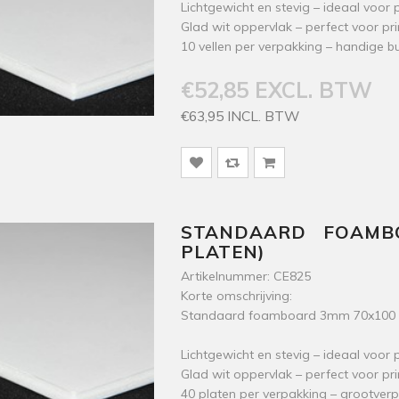
Lichtgewicht en stevig – ideaal voo
Glad wit oppervlak – perfect voor pri
10 vellen per verpakking – handige b
€52,85 EXCL. BTW
€63,95 INCL. BTW
STANDAARD FOAMB
PLATEN)
Artikelnummer: CE825
Korte omschrijving:
Standaard foamboard 3mm 70x100 cm
Lichtgewicht en stevig – ideaal voo
Glad wit oppervlak – perfect voor pri
40 platen per verpakking – grootver