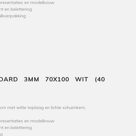
r presentaties en modelbouw
nt en belettering
ulkverpakking
OARD 3MM 70X100 WIT (40
 met witte toplaag en lichte schuimkern.
r presentaties en modelbouw
nt en belettering
pa