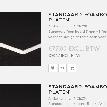
STANDAARD FOAMBOA
PLATEN)
Artikelnummer: 4-CE206
Standaard foamboard 5 mm A3-formaa
voor een stevige en lichte basis voor
€77,00 EXCL. BTW
€93,17 INCL. BTW
STANDAARD FOAMBOA
PLATEN)
Artikelnummer: 4-CE204
Standaard foamboard 5 mm A4-for