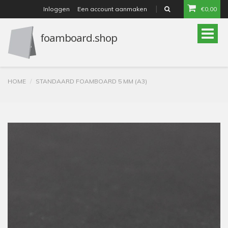
Inloggen
Een account aanmaken
€0,00
or
Toggle
naviga
HOME
STANDAARD FOAMBOARD 5 MM (A3)