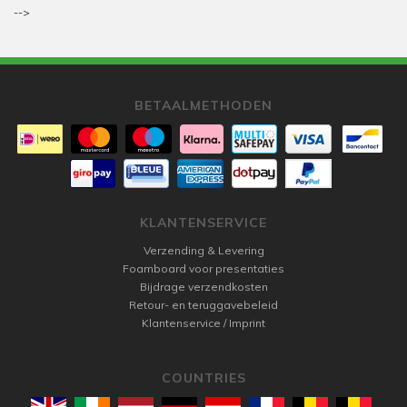
-->
BETAALMETHODEN
KLANTENSERVICE
Verzending & Levering
Foamboard voor presentaties
Bijdrage verzendkosten
Retour- en teruggavebeleid
Klantenservice / Imprint
COUNTRIES