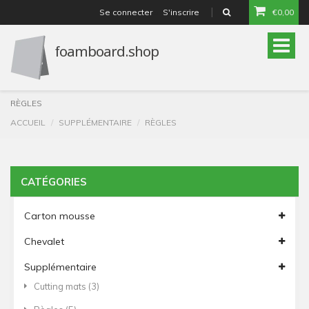
Se connecter
S'inscrire
€0,00
or
Toggle
naviga
RÈGLES
ACCUEIL
SUPPLÉMENTAIRE
RÈGLES
CATÉGORIES
Carton mousse
Chevalet
Supplémentaire
Cutting mats
(3)