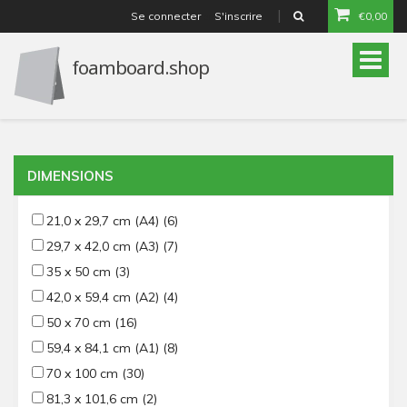
Se connecter
S'inscrire
€0,00
or
Toggle
naviga
DIMENSIONS
21,0 x 29,7 cm (A4)
(6)
29,7 x 42,0 cm (A3)
(7)
35 x 50 cm
(3)
42,0 x 59,4 cm (A2)
(4)
50 x 70 cm
(16)
59,4 x 84,1 cm (A1)
(8)
70 x 100 cm
(30)
81,3 x 101,6 cm
(2)