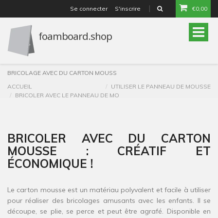
Se connecter
S'inscrire
€0,00
or
Toggle
naviga
BRICOLAGE AVEC DU CARTON MOUSS
ACCUEIL
UTILISER LE PANNEAU DE MOUSSE
BRICOLER AVEC LE PANNEAU DE MO
BRICOLER AVEC DU CARTON
MOUSSE : CRÉATIF ET
ÉCONOMIQUE !
Le carton mousse est un matériau polyvalent et facile à utiliser
pour réaliser des bricolages amusants avec les enfants. Il se
découpe, se plie, se perce et peut être agrafé. Disponible en