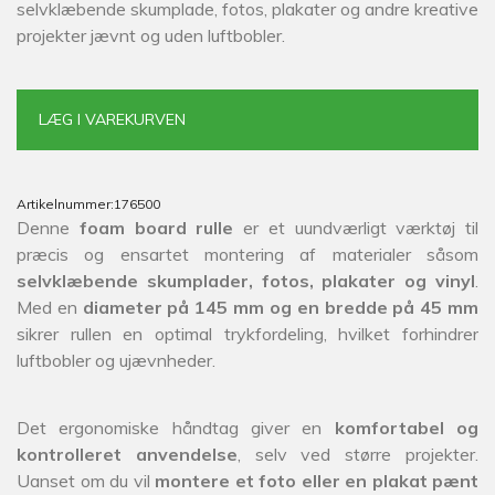
selvklæbende skumplade, fotos, plakater og andre kreative
projekter jævnt og uden luftbobler.
LÆG I VAREKURVEN
Artikelnummer:
176500
Denne
foam board rulle
er et uundværligt værktøj til
præcis og ensartet montering af materialer såsom
selvklæbende skumplader, fotos, plakater og vinyl
.
Med en
diameter på 145 mm og en bredde på 45 mm
sikrer rullen en optimal trykfordeling, hvilket forhindrer
luftbobler og ujævnheder.
Det ergonomiske håndtag giver en
komfortabel og
kontrolleret anvendelse
, selv ved større projekter.
Uanset om du vil
montere et foto eller en plakat pænt