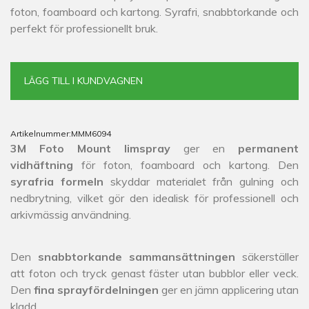
foton, foamboard och kartong. Syrafri, snabbtorkande och
perfekt för professionellt bruk.
LÄGG TILL I KUNDVAGNEN
Artikelnummer:
MMM6094
3M Foto Mount limspray
ger en
permanent
vidhäftning
för foton, foamboard och kartong. Den
syrafria formeln
skyddar materialet från gulning och
nedbrytning, vilket gör den idealisk för professionell och
arkivmässig användning.
Den
snabbtorkande sammansättningen
säkerställer
att foton och tryck genast fäster utan bubblor eller veck.
Den
fina sprayfördelningen
ger en jämn applicering utan
kladd.