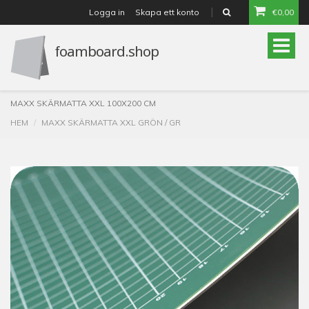
Logga in
Skapa ett konto
€0,00
or
Toggle
naviga
MAXX SKÄRMATTA XXL 100X200 CM
HEM
MAXX SKÄRMATTA XXL GRÖN / GR