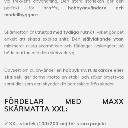
vid frekvent användning. Den stora storleken gör den
perfekt för
proffs, hobbyanvändare och
modellbyggare
.
Skärmattan är utrustad med
tydliga rutnät
, vilket gör det
enkelt att skapa exakta snitt. Den
självläkande ytan
minimerar djupa skärmärken och förlänger livslängden på
både mattan och dina skärverktyg.
Oavsett om du använder en
hobbykniv, rullskärare eller
skalpell
, ger denna matta en stabil och säker arbetsyta
samtidigt som den skyddar din bordsskiva från skador.
FÖRDELAR MED MAXX
SKÄRMATTA XXL:
✔
XXL-storlek (100x200 cm) för stora projekt.