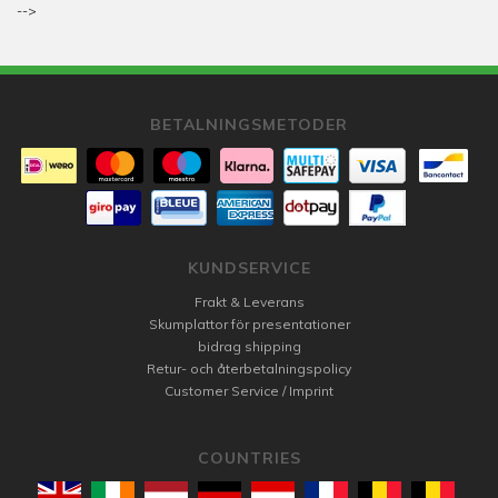
-->
BETALNINGSMETODER
KUNDSERVICE
Frakt & Leverans
Skumplattor för presentationer
bidrag shipping
Retur- och återbetalningspolicy
Customer Service / Imprint
COUNTRIES