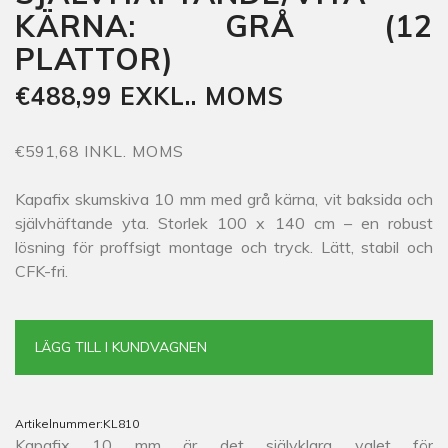
KÄRNA: GRÅ (12
PLATTOR)
€488,99 EXKL.. MOMS
€591,68 INKL. MOMS
Kapafix skumskiva 10 mm med grå kärna, vit baksida och
självhäftande yta. Storlek 100 x 140 cm – en robust
lösning för proffsigt montage och tryck. Lätt, stabil och
CFK-fri.
LÄGG TILL I KUNDVAGNEN
Artikelnummer:
KL810
Kapafix 10 mm är det självklara valet för