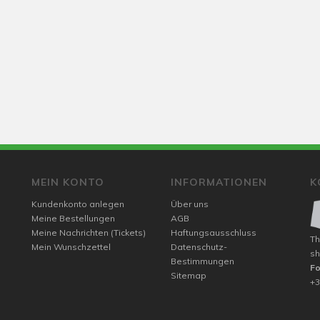
MEIN KONTO
INFORMATIONEN
K
Kundenkonto anlegen
Über uns
Meine Bestellungen
AGB
Meine Nachrichten (Tickets)
Haftungsausschluss
Th
Mein Wunschzettel
Datenschutz-
sh
Bestimmungen
F
Sitemap
+3
m