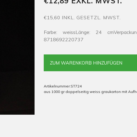
€12,89 EXKL. MWST.
€15,60 INKL. GESETZL. MWST.
Farbe: weissLänge: 24 cmVerpacku
8718692220737
ZUM WARENKORB HINZUFÜGEN
Artikelnummer:
ST724
aus 1000 gr doppelseitig weiss graukarton mit Au