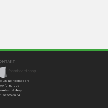
ONTAKT
e Online Foamboard
op for Europe
oamboard.shop
1 20 700 66 04