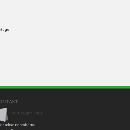
ontage
ONTAKT
e Online Foamboard