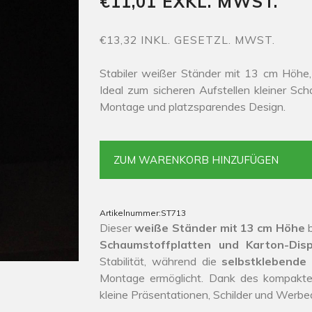
€11,01 EXKL. MWST.
€13,32 INKL. GESETZL. MWST.
Stabiler weißer Ständer mit 13 cm Höhe,
Ideal zum sicheren Aufstellen kleiner Sc
Montage und platzsparendes Design.
ZUM WARENKORB HINZUFÜGEN
Artikelnummer:
ST713
Dieser
weiße Ständer mit 13 cm Höhe
b
Schaumstoffplatten und Karton-Disp
Stabilität, während die
selbstklebende
Montage ermöglicht. Dank des kompakten
kleine Präsentationen, Schilder und Werbed