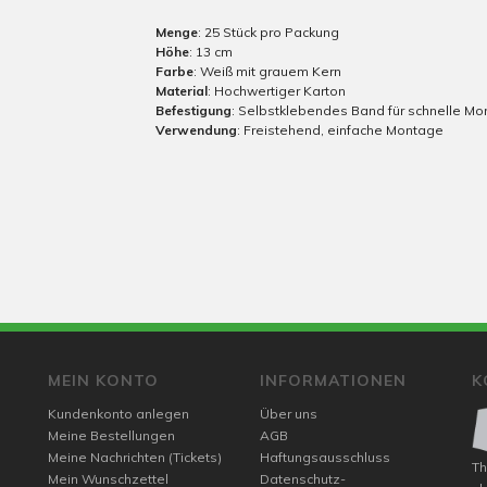
Menge
: 25 Stück pro Packung
Höhe
: 13 cm
Farbe
: Weiß mit grauem Kern
Material
: Hochwertiger Karton
Befestigung
: Selbstklebendes Band für schnelle M
Verwendung
: Freistehend, einfache Montage
MEIN KONTO
INFORMATIONEN
K
Kundenkonto anlegen
Über uns
Meine Bestellungen
AGB
Meine Nachrichten (Tickets)
Haftungsausschluss
Th
Mein Wunschzettel
Datenschutz-