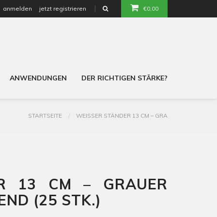
anmelden
jetzt registrieren
€0,00
or
ANWENDUNGEN
DER RICHTIGEN STÄRKE?
STARTSEITE
WEISSER STÄNDER 13 CM – GRA
R 13 CM – GRAUER K
D (25 STK.)