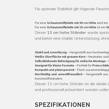
Für optimale Stabilität gilt folgende Faustre
Für eine
Schaumstoffplatte mit 30 cm Höhe
wird ein
Für eine
Schaumstoffplatte mit 15 cm Höhe
ist ein
S
Dieser
13 cm hohe Ständer
wurde spezie
und bietet eine stabile Unterstützung, ohn
Stabil und zuverlässig
– Hergestellt aus hochwertige
Weiße Oberfläche mit grauem Kern
– Neutrales und
Selbstklebende Befestigung für einfache Montage
– 
Geeignet für kleine Formate
– Perfekt für
Preisschild
Kompakt und platzsparend
– Flach zusammenklappb
Nachhaltig und umweltfreundlich
– Hergestellt aus
Kunststoffständern.
Dieser 13 cm hohe Ständer ist die ideale Lö
und professionell präsentiert werden sollen
SPEZIFIKATIONEN