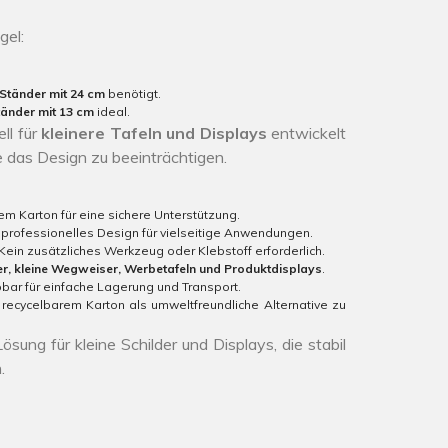
gel:
Ständer mit 24 cm
benötigt.
tänder mit 13 cm
ideal.
ll für
kleinere Tafeln und Displays
entwickelt
e das Design zu beeinträchtigen.
m Karton für eine sichere Unterstützung.
 professionelles Design für vielseitige Anwendungen.
Kein zusätzliches Werkzeug oder Klebstoff erforderlich.
er, kleine Wegweiser, Werbetafeln und Produktdisplays
.
ar für einfache Lagerung und Transport.
 recycelbarem Karton als umweltfreundliche Alternative zu
sung für kleine Schilder und Displays, die stabil
.