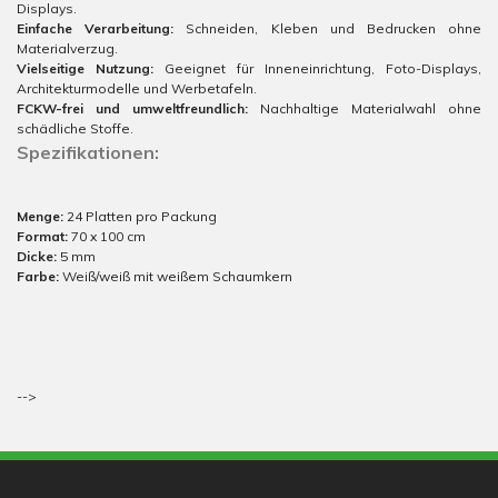
Displays.
Einfache Verarbeitung:
Schneiden, Kleben und Bedrucken ohne
Materialverzug.
Vielseitige Nutzung:
Geeignet für Inneneinrichtung, Foto-Displays,
Architekturmodelle und Werbetafeln.
FCKW-frei und umweltfreundlich:
Nachhaltige Materialwahl ohne
schädliche Stoffe.
Spezifikationen:
Menge:
24 Platten pro Packung
Format:
70 x 100 cm
Dicke:
5 mm
Farbe:
Weiß/weiß mit weißem Schaumkern
-->