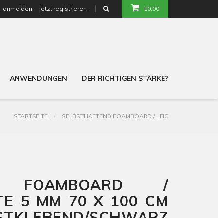
anmelden
jetzt registrieren
€0,00
or
ANWENDUNGEN
DER RICHTIGEN STÄRKE?
STARTSEITE
SELBSTHAFTEND FOAMBOARD / LEIC
ND FOAMBOARD /
TE 5 MM 70 X 100 CM
TKLEBEND/SCHWARZ