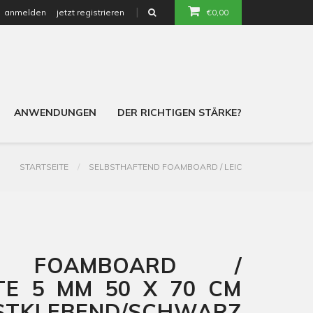
anmelden
jetzt registrieren
€0,00
or
ANWENDUNGEN
DER RICHTIGEN STÄRKE?
STARTSEITE
SELBSTHAFTEND FOAMBOARD / LEIC
ND FOAMBOARD /
TE 5 MM 50 X 70 CM
TKLEBEND/SCHWARZ