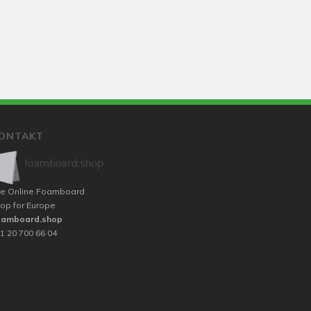
ONTAKT
e Online Foamboard
op for Europe
oamboard.shop
1 20 700 66 04