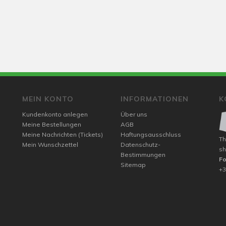
MEIN KONTO
INFORMATIONEN
K
Kundenkonto anlegen
Über uns
Meine Bestellungen
AGB
Meine Nachrichten (Tickets)
Haftungsausschluss
Th
Mein Wunschzettel
Datenschutz-
sh
Bestimmungen
F
Sitemap
+3
m