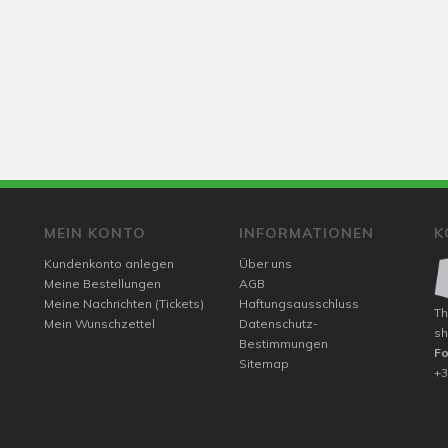
MEIN KONTO
INFORMATIONEN
K
Kundenkonto anlegen
Über uns
Meine Bestellungen
AGB
Meine Nachrichten (Tickets)
Haftungsausschluss
Th
Mein Wunschzettel
Datenschutz-
sh
Bestimmungen
F
Sitemap
+3
m