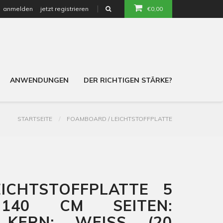
anmelden
jetzt registrieren
€0,00
or
ANWENDUNGEN
DER RICHTIGEN STÄRKE?
STARTSEITE
FOAMBOARD / LEICHTSTOFFPLATTE
ICHTSTOFFPLATTE 5
40 CM SEITEN:
 KERN: WEISS (20