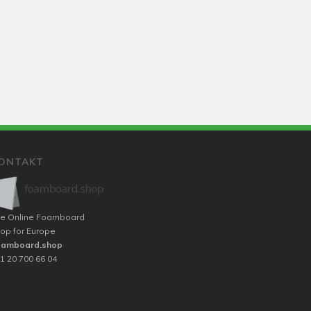
ONTAKT
e Online Foamboard
op for Europe
oamboard.shop
1 20 700 66 04