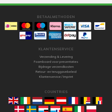
BETAALMETHODEN
KLANTENSERVICE
Verzending & Levering
Foamboard voor presentaties
Bijdrage verzendkosten
Retour- en teruggavebeleid
Klantenservice / Imprint
COUNTRIES