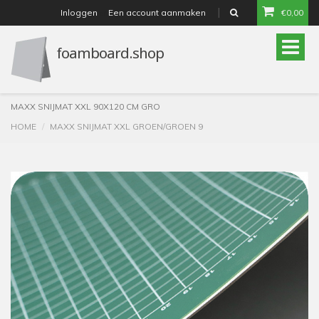
Inloggen
Een account aanmaken
€0,00
or
Toggle
naviga
MAXX SNIJMAT XXL 90X120 CM GRO
HOME
MAXX SNIJMAT XXL GROEN/GROEN 9