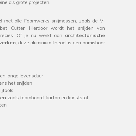
eine als grote projecten.
l met alle Foamwerks-snijmessen, zoals de V-
bet Cutter. Hierdoor wordt het snijden van
 precies. Of je nu werkt aan
architectonische
twerken
, deze aluminium lineaal is een onmisbaar
en lange levensduur
ens het snijden
jtools
len
zoals foamboard, karton en kunststof
cten