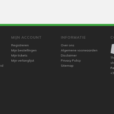
MIJN ACCOUNT
INFORMATIE
C
Registreren
Over ons
Mijn bestellingen
Algemene voorwaarden
Mijn tickets
Disclaimer
Th
Mijn verlanglijst
Privacy Policy
sh
eid
Sitemap
F
+3