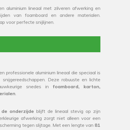
 aluminium lineaal met zilveren afwerking en
 snijden van foamboard en andere materialen.
 voor perfecte snijlijnen.
en professionele aluminium lineaal die speciaal is
snijgereedschappen. Deze robuuste en lichte
nauwkeurige snedes in
foamboard, karton,
erialen
.
n de onderzijde
blijft de lineaal stevig op zijn
lverkleurige afwerking zorgt niet alleen voor een
bescherming tegen slijtage. Met een lengte van
81