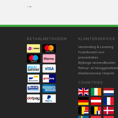
-->
BETAALMETHODEN
KLANTENSERVICE
Verzending & Levering
Foamboard voor
presentaties
Bijdrage verzendkosten
Retour- en teruggavebel
Klantenservice / Imprint
COUNTRIES