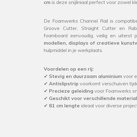
cm
is deze snijliniaal perfect voor zowel kl
De Foamwerks Channel Rail is compatibe
Groove Cutter, Straight Cutter en Rab
foamboard eenvoudig, veilig en uiterst
modellen, displays of creatieve kuns
hulpmiddel in je werkplaats.
Voordelen op een rij:
✔
Stevig en duurzaam aluminium
voor e
✔
Antislipstrip
voorkomt verschuiven tijd
✔
Precieze geleiding
voor Foamwerks sni
✔
Geschikt voor verschillende materia
✔
81 cm lengte
ideaal voor diverse proje