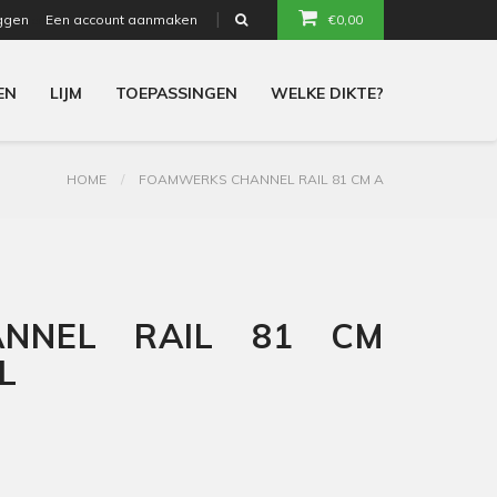
ggen
Een account aanmaken
€0,00
or
EN
LIJM
TOEPASSINGEN
WELKE DIKTE?
HOME
FOAMWERKS CHANNEL RAIL 81 CM A
NNEL RAIL 81 CM
L