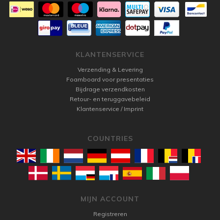
KLANTENSERVICE
Verzending & Levering
Foamboard voor presentaties
Bijdrage verzendkosten
Retour- en teruggavebeleid
Klantenservice / Imprint
COUNTRIES
MIJN ACCOUNT
Registreren