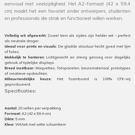
eenvoud met veelzijdigheid. Het A2-formaat (42 x 59,4
cm) maakt het een favoriet onder ontwerpers, studenten
en professionals die strak en functioneel willen werken.
Volledig wit afgewerkt:
Zowel kern als zijdes zijn helder wit – perfect
als neutrale drager.
Ideaal voor prints en visuals:
De gladde structuur hecht goed met lijm
of folies.
Makkelijk te hanteren:
Lichtgewicht en stevig genoeg voor dagelijks
gebruik of tijdelijke displays.
Breed inzetbaar:
Maquettes, fotopanelen, beursmateriaal, prototypes
of creatieve opdrachten.
Milieuvriendelijke keuze:
Het foamboard is 100% CFK-vrij
geproduceerd.
Specificaties:
Aantal:
20 vellen per verpakking
Formaat:
A2 (42 x 59,4 cm)
Dikte:
5 mm
Kleur:
Wit/wit met witte schuimkern