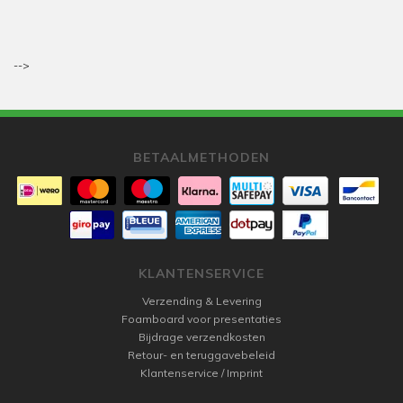
-->
BETAALMETHODEN
KLANTENSERVICE
Verzending & Levering
Foamboard voor presentaties
Bijdrage verzendkosten
Retour- en teruggavebeleid
Klantenservice / Imprint