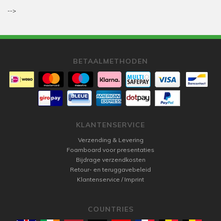
-->
BETAALMETHODEN
KLANTENSERVICE
Verzending & Levering
Foamboard voor presentaties
Bijdrage verzendkosten
Retour- en teruggavebeleid
Klantenservice / Imprint
COUNTRIES