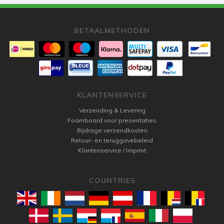
BETAALMETHODEN
KLANTENSERVICE
Verzending & Levering
Foamboard voor presentaties
Bijdrage verzendkosten
Retour- en teruggavebeleid
Klantenservice / Imprint
COUNTRIES