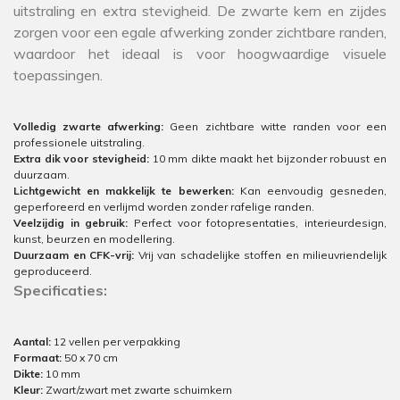
uitstraling en extra stevigheid. De zwarte kern en zijdes
zorgen voor een egale afwerking zonder zichtbare randen,
waardoor het ideaal is voor hoogwaardige visuele
toepassingen.
Volledig zwarte afwerking:
Geen zichtbare witte randen voor een
professionele uitstraling.
Extra dik voor stevigheid:
10 mm dikte maakt het bijzonder robuust en
duurzaam.
Lichtgewicht en makkelijk te bewerken:
Kan eenvoudig gesneden,
geperforeerd en verlijmd worden zonder rafelige randen.
Veelzijdig in gebruik:
Perfect voor fotopresentaties, interieurdesign,
kunst, beurzen en modellering.
Duurzaam en CFK-vrij:
Vrij van schadelijke stoffen en milieuvriendelijk
geproduceerd.
Specificaties:
Aantal:
12 vellen per verpakking
Formaat:
50 x 70 cm
Dikte:
10 mm
Kleur:
Zwart/zwart met zwarte schuimkern