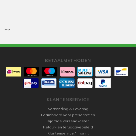
-->
BETAALMETHODEN
KLANTENSERVICE
Verzending & Levering
Foamboard voor presentaties
Bijdrage verzendkosten
Retour- en teruggavebeleid
Klantenservice / Imprint