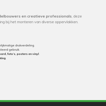
delbouwers en creatieve professionals
, deze
ing bij het monteren van diverse oppervlakken.
lijkmatige drukverdeling.
leerd gebruik.
rd, foto’s, posters en vinyl
.
hting
.