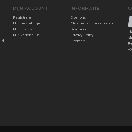
MIJN ACCOUNT
INFORMATIE
C
Registreren
Over ons
Mijn bestellingen
Algemene voorwaarden
Mijn tickets
Disclaimer
Th
Mijn verlanglijst
Privacy Policy
sh
eid
Sitemap
F
+3