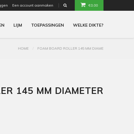
ggen
Een account aanmaken
€0,00
or
EN
LIJM
TOEPASSINGEN
WELKE DIKTE?
HOME
FOAM BOARD ROLLER 145 MM DIAME
ER 145 MM DIAMETER