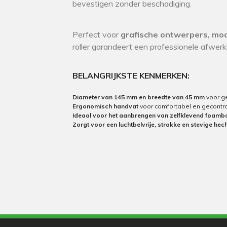
bevestigen zonder beschadiging.
Perfect voor
grafische ontwerpers, mo
roller garandeert een professionele afwerk
BELANGRIJKSTE KENMERKEN:
Diameter van 145 mm en breedte van 45 mm
voor ge
Ergonomisch handvat
voor comfortabel en gecontro
Ideaal voor het aanbrengen van zelfklevend foamboa
Zorgt voor een luchtbelvrije, strakke en stevige hec