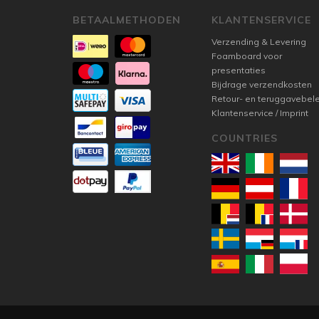
BETAALMETHODEN
KLANTENSERVICE
Verzending & Levering
Foamboard voor
presentaties
Bijdrage verzendkosten
Retour- en teruggavebel
Klantenservice / Imprint
COUNTRIES