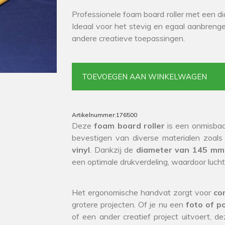
Professionele foam board roller met een
Ideaal voor het stevig en egaal aanbrenge
andere creatieve toepassingen.
TOEVOEGEN AAN WINKELWAGEN
Artikelnummer:
176500
Deze
foam board roller
is een onmisbaa
bevestigen van diverse materialen zoal
vinyl
. Dankzij de
diameter van 145 mm
een optimale drukverdeling, waardoor luc
Het ergonomische handvat zorgt voor
co
grotere projecten. Of je nu een
foto of p
of een ander creatief project uitvoert, de