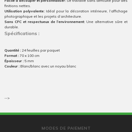
Facile à découper et personnaliser:
Se travaille sans difficulté pour des
finitions nettes.
Utilisation polyvalente:
Idéal pour la décoration intérieure, l’affichage
photographique et les projets d’architecture.
Sans CFC et respectueux de l’environnement:
Une alternative sûre et
durable.
Spécifications :
Quantité :
24 feuilles par paquet
Format :
70 x 100 cm
Épaisseur :
5 mm
Couleur :
Blanc/blanc avec un noyau blanc
-->
MODES DE PAIEMENT