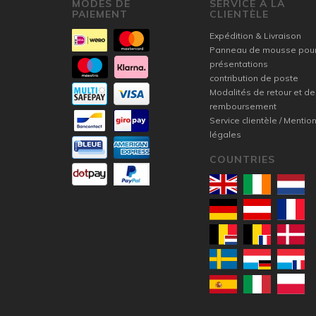
MODES DE
SERVICE À LA
PAIEMENT
CLIENTÈLE
Expédition & Livraison
Panneau de mousse pou
présentations
contribution de poste
Modalités de retour et de
remboursement
Service clientèle / Mentio
légales
COUNTRIES