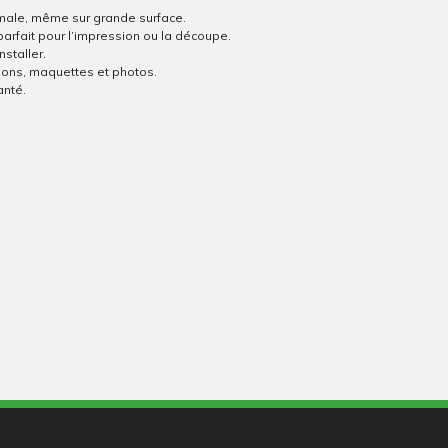
imale, même sur grande surface.
parfait pour l’impression ou la découpe.
nstaller.
ions, maquettes et photos.
anté.