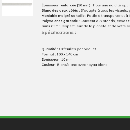
Épaisseur renforcée (10 mm) :
Pour une rigidité opt
Blanc des deux côtés :
S’adapte à tous les visuels, 
Maniable malgré sa taille :
Facile à transporter et à i
Polyvalence garantie :
Convient aux stands, exposit
Sans CFC :
Respectueux de la planète et de votre s
Spécifications :
Quantité :
10 feuilles par paquet
Format :
100 x 140 cm
Épaisseur :
10 mm
Couleur :
Blanc/blanc avec noyau blanc