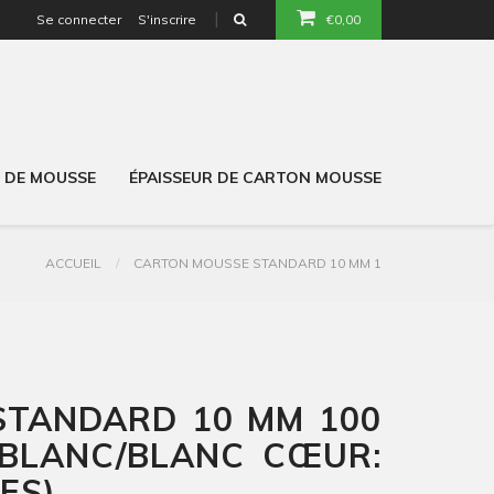
Se connecter
S'inscrire
€0,00
or
U DE MOUSSE
ÉPAISSEUR DE CARTON MOUSSE
ACCUEIL
CARTON MOUSSE STANDARD 10 MM 1
STANDARD 10 MM 100
 BLANC/BLANC CŒUR:
ES)