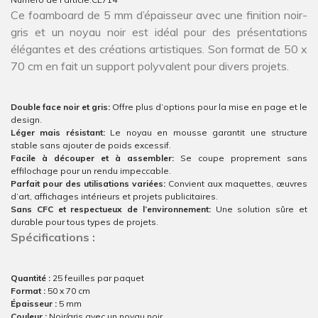
Ce foamboard de 5 mm d’épaisseur avec une finition noir-
gris et un noyau noir est idéal pour des présentations
élégantes et des créations artistiques. Son format de 50 x
70 cm en fait un support polyvalent pour divers projets.
Double face noir et gris:
Offre plus d’options pour la mise en page et le
design.
Léger mais résistant:
Le noyau en mousse garantit une structure
stable sans ajouter de poids excessif.
Facile à découper et à assembler:
Se coupe proprement sans
effilochage pour un rendu impeccable.
Parfait pour des utilisations variées:
Convient aux maquettes, œuvres
d’art, affichages intérieurs et projets publicitaires.
Sans CFC et respectueux de l’environnement:
Une solution sûre et
durable pour tous types de projets.
Spécifications :
Quantité :
25 feuilles par paquet
Format :
50 x 70 cm
Épaisseur :
5 mm
Couleur :
Noir/gris avec un noyau noir