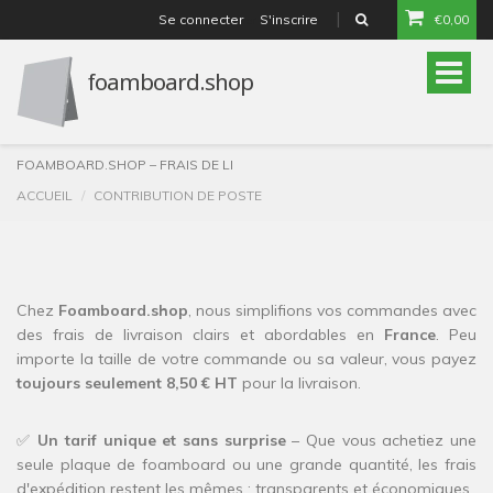
Se connecter
S'inscrire
€0,00
or
Toggle
naviga
FOAMBOARD.SHOP – FRAIS DE LI
ACCUEIL
CONTRIBUTION DE POSTE
Chez
Foamboard.shop
, nous simplifions vos commandes avec
des frais de livraison clairs et abordables en
France
. Peu
importe la taille de votre commande ou sa valeur, vous payez
toujours seulement 8,50 € HT
pour la livraison.
✅
Un tarif unique et sans surprise
– Que vous achetiez une
seule plaque de foamboard ou une grande quantité, les frais
d'expédition restent les mêmes : transparents et économiques.