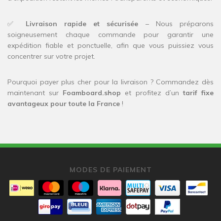
✅
Livraison rapide et sécurisée
– Nous préparons
soigneusement chaque commande pour garantir une
expédition fiable et ponctuelle, afin que vous puissiez vous
concentrer sur votre projet.
Pourquoi payer plus cher pour la livraison ? Commandez dès
maintenant sur
Foamboard.shop
et profitez d’un
tarif fixe
avantageux pour toute la France
!
MODES DE PAIEMENT