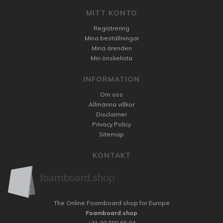
MITT KONTO
Registrering
Mina beställningar
Mina ärenden
Min önskelista
INFORMATION
Om oss
Allmänna villkor
Disclaimer
Privacy Policy
Sitemap
KONTAKT
The Online Foamboard shop for Europe
Foamboard.shop
+31 20 700 66 04