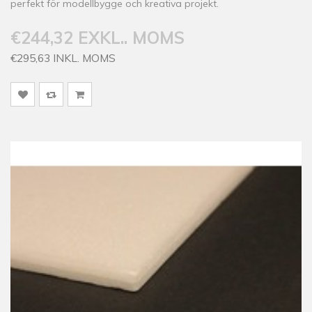
perfekt för modellbygge och kreativa projekt.
€244,32 EXKL.. MOMS
€295,63 INKL. MOMS