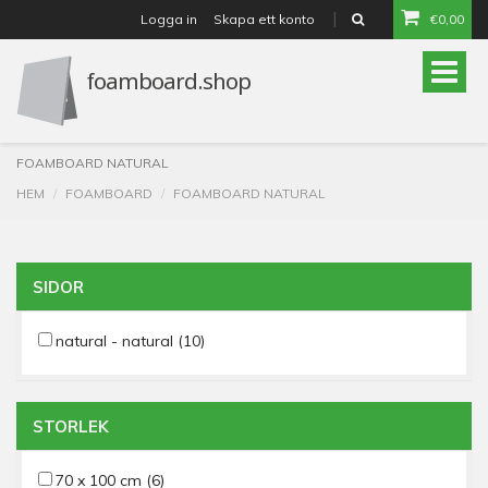
Logga in
Skapa ett konto
€0,00
or
Toggle
naviga
FOAMBOARD NATURAL
HEM
FOAMBOARD
FOAMBOARD NATURAL
SIDOR
natural - natural
(10)
STORLEK
70 x 100 cm
(6)