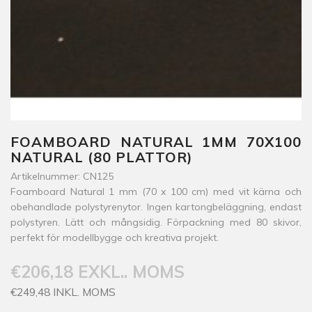
FOAMBOARD NATURAL 1MM 70X100
NATURAL (80 PLATTOR)
Artikelnummer: CN125
Foamboard Natural 1 mm (70 x 100 cm) med vit kärna och
obehandlade polystyrenytor. Ingen kartongbeläggning, endast
polystyren. Lätt och mångsidig. Förpackning med 80 skivor,
perfekt för modellbygge och kreativa projekt.
€206,18 EXKL.. MOMS
€249,48 INKL. MOMS