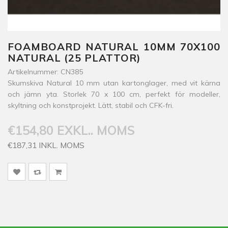
FOAMBOARD NATURAL 10MM 70X100
NATURAL (25 PLATTOR)
Artikelnummer: CN385
Skumskiva Natural 10 mm utan kartonglager, med vit kärna
och jämn yta. Storlek 70 x 100 cm, perfekt för modeller,
skyltning och konstprojekt. Lätt, stabil och CFK-fri.
€154,80 EXKL.. MOMS
€187,31 INKL. MOMS